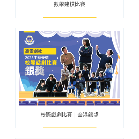
數學建模比賽
校際戲劇比賽｜全港銀獎