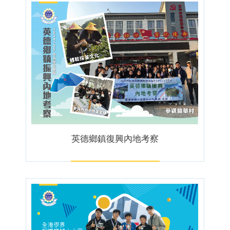
英德鄉鎮復興內地考察