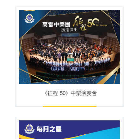
《征程·50》中樂演奏會