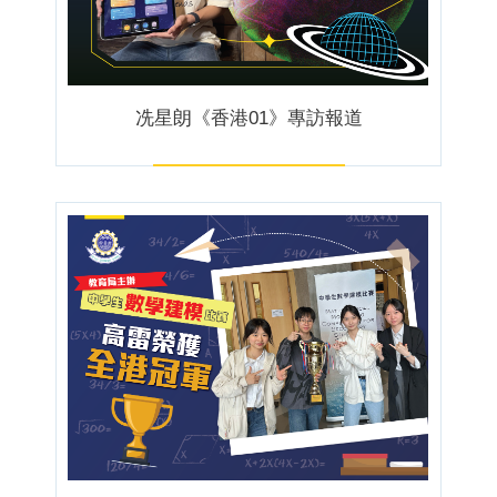
冼星朗《香港01》專訪報道