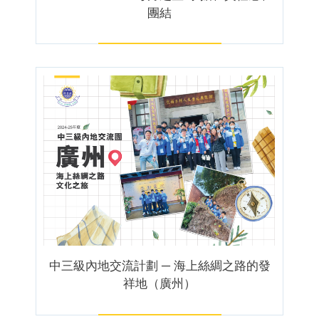
團結
中三級內地交流計劃 ─ 海上絲綢之路的發
祥地（廣州）