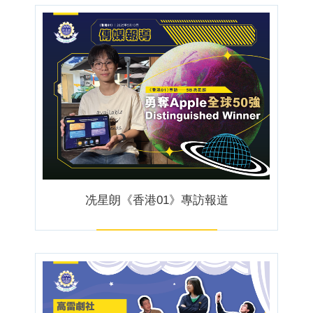
冼星朗《香港01》專訪報道