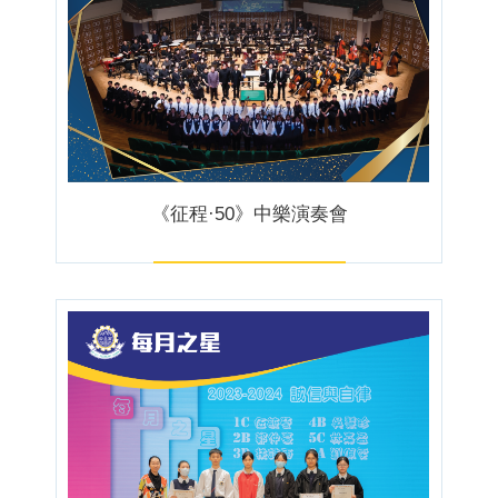
《征程·50》中樂演奏會