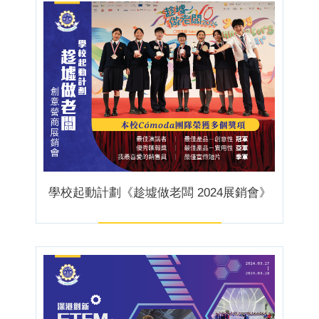
學校起動計劃《趁墟做老闆 2024展銷會》