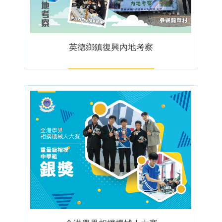
英德鄉鎮復興內地考察