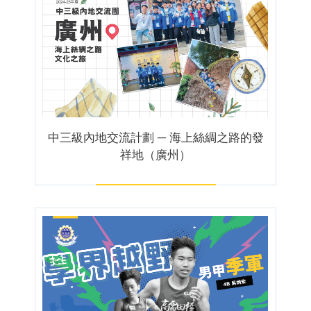
中三級內地交流計劃 ─ 海上絲綢之路的發
祥地（廣州）