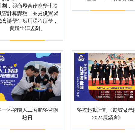
計劃，與商界合作為學生提
供雲計算課程，並提供實習
機會讓學生應用課程所學，
實踐生涯規劃。
中一科學園人工智能學習體
學校起動計劃《趁墟做老
驗日
2024展銷會》