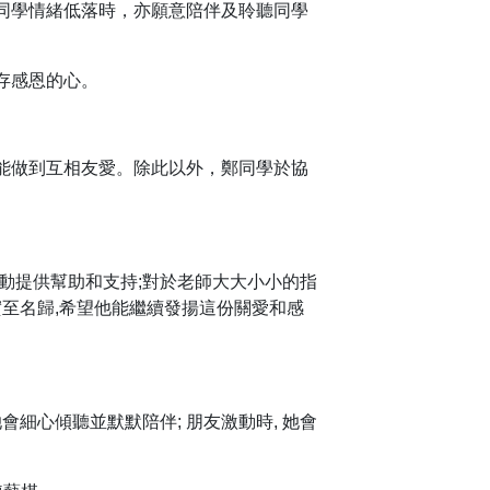
同學情緒低落時，亦願意陪伴及聆聽同學
存感恩的心。
能做到互相友愛。除此以外，鄭同學於協
動提供幫助和支持;對於老師大大小小的指
實至名歸,希望他能繼續發揚這份關愛和感
會細心傾聽並默默陪伴; 朋友激動時, 她會