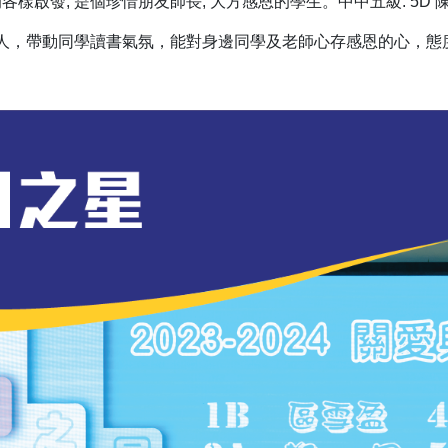
樣啟發, 是個珍惜朋友師長, 大方感恩的學生。中中五級: 5D 
人，帶動同學讀書氣氛，能對身邊同學及老師心存感恩的心，態