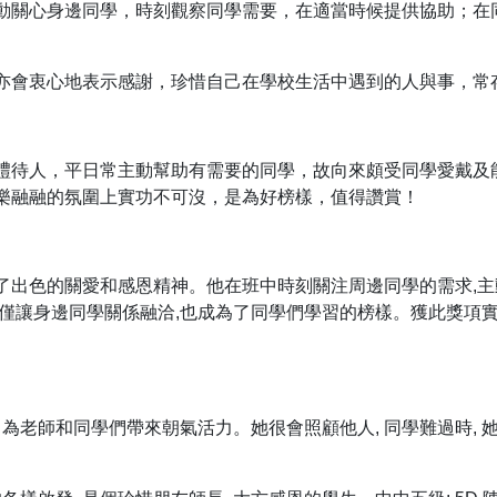
動關心身邊同學，時刻觀察同學需要，在適當時候提供協助；在
亦會衷心地表示感謝，珍惜自己在學校生活中遇到的人與事，常
禮待人，平日常主動幫助有需要的同學，故向來頗受同學愛戴及
樂融融的氛圍上實功不可沒，是為好榜樣，值得讚賞！
了出色的關愛和感恩精神。他在班中時刻關注周邊同學的需求,主
不僅讓身邊同學關係融洽,也成為了同學們學習的榜樣。獲此獎項
為老師和同學們帶來朝氣活力。她很會照顧他人, 同學難過時, 她