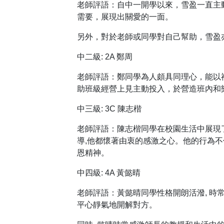
老師評語：自中一開學以來，雪盈一直主
需要，展現出關愛的一面。
另外，對於老師或同學對自己幫助，雪盈
中二級: 2A 鄭周
老師評語：鄭同學為人頗具同理心，能以
助班級經營上見主動投入，於營造班內和
中三級: 3C 陳志楷
老師評語：陳志楷同學在校園生活中展現
導,他都懷著由衷的感激之心。他的行為
恩精神。
中四級: 4A 黃懿晴
老師評語：黃懿晴同學性格開朗活潑, 時常
平心靜氣地開解對方。