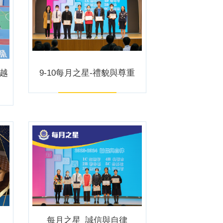
界越
9-10每月之星-禮貌與尊重
每月之星_誠信與自律