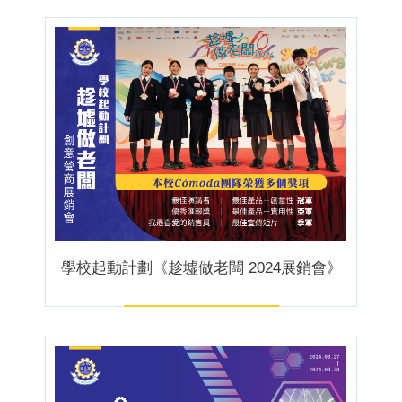
學校起動計劃《趁墟做老闆 2024展銷會》