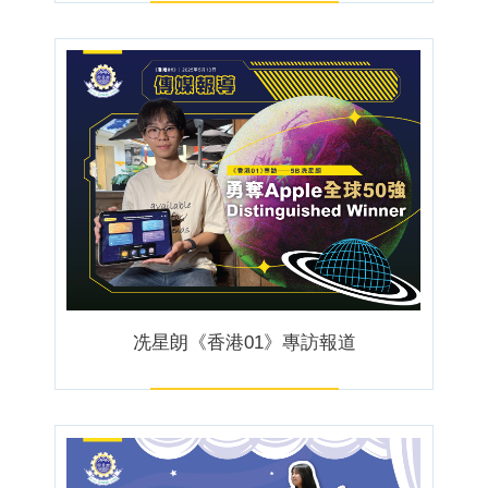
冼星朗《香港01》專訪報道