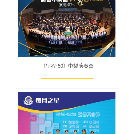
《征程·50》中樂演奏會