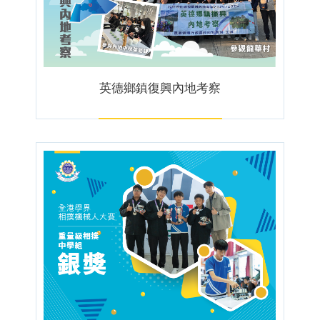
英德鄉鎮復興內地考察