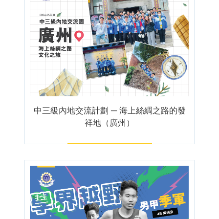
中三級內地交流計劃 ─ 海上絲綢之路的發
祥地（廣州）