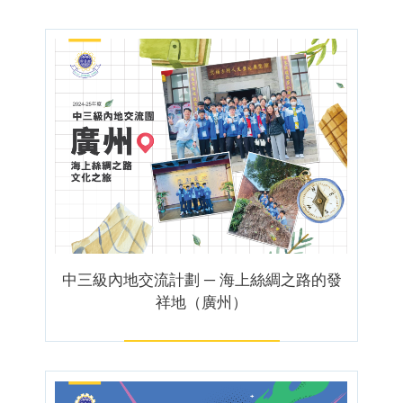
中三級內地交流計劃 ─ 海上絲綢之路的發
祥地（廣州）