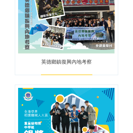
英德鄉鎮復興內地考察