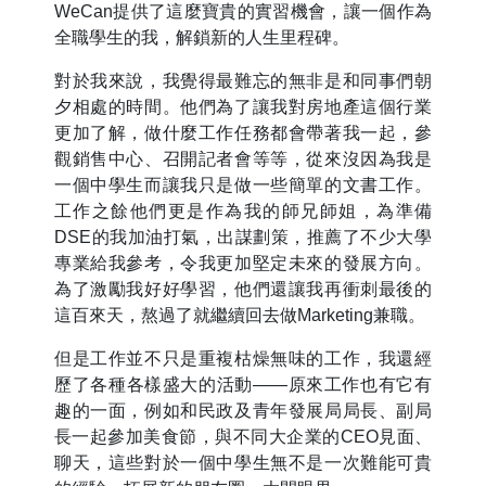
WeCan提供了這麼寶貴的實習機會，讓一個作為
全職學生的我，解鎖新的人生里程碑。
對於我來說，我覺得最難忘的無非是和同事們朝
夕相處的時間。他們為了讓我對房地產這個行業
更加了解，做什麼工作任務都會帶著我一起，參
觀銷售中心、召開記者會等等，從來沒因為我是
一個中學生而讓我只是做一些簡單的文書工作。
工作之餘他們更是作為我的師兄師姐，為準備
DSE的我加油打氣，出謀劃策，推薦了不少大學
專業給我參考，令我更加堅定未來的發展方向。
為了激勵我好好學習，他們還讓我再衝刺最後的
這百來天，熬過了就繼續回去做Marketing兼職。
但是工作並不只是重複枯燥無味的工作，我還經
歷了各種各樣盛大的活動——原來工作也有它有
趣的一面，例如和民政及青年發展局局長、副局
長一起參加美食節，與不同大企業的CEO見面、
聊天，這些對於一個中學生無不是一次難能可貴