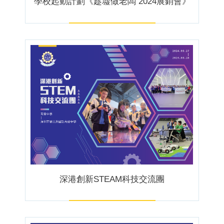
學校起動計劃《趁墟做老闆 2024展銷會》
深港創新STEAM科技交流團