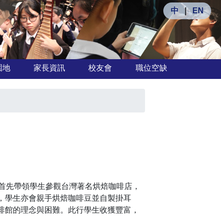
中
|
EN
園地
家長資訊
校友會
職位空缺
旅首先帶領學生參觀台灣著名烘焙咖啡店，
，學生亦會親手烘焙咖啡豆並自製掛耳
啡館的理念與困難。此行學生收獲豐富，