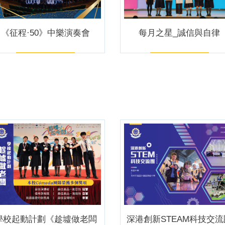
《征程·50》中樂演奏會
每月之星_誠信與自律
學校起動計劃《趁墟做老闆
深港創新STEAM科技交流