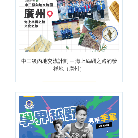
中三級內地交流計劃 ─ 海上絲綢之路的發
祥地（廣州）