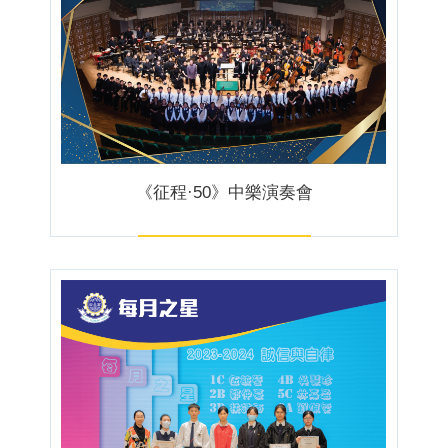
《征程·50》中樂演奏會