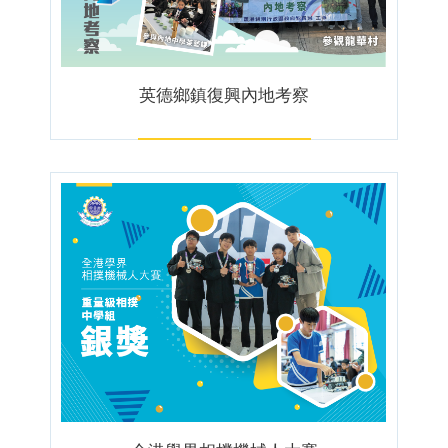
英德鄉鎮復興內地考察