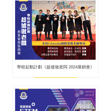
學校起動計劃《趁墟做老闆 2024展銷會》