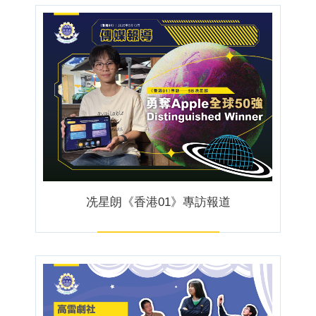
冼星朗《香港01》專訪報道