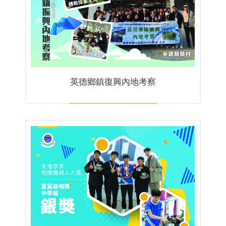
英德鄉鎮復興內地考察