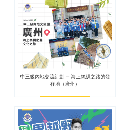
中三級內地交流計劃 ─ 海上絲綢之路的發
祥地（廣州）