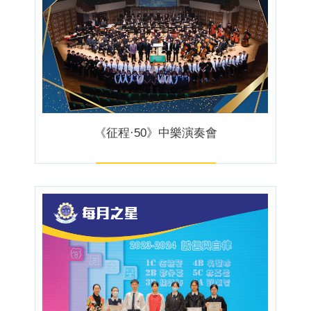
《征程·50》中樂演奏會