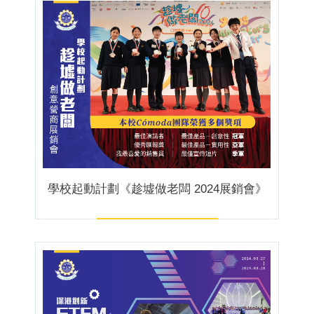
學校起動計劃《趁墟做老闆 2024展銷會》