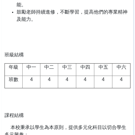
能。
鼓勵老師持續進修，不斷學習，提高他們的專業精神
及能力。
班級結構
年級
中一
中二
中三
中四
中五
中六
班數
4
4
4
4
4
4
課程結構
本校秉承以學生為本原則，提供多元化科目以切合學生
多元興趣：