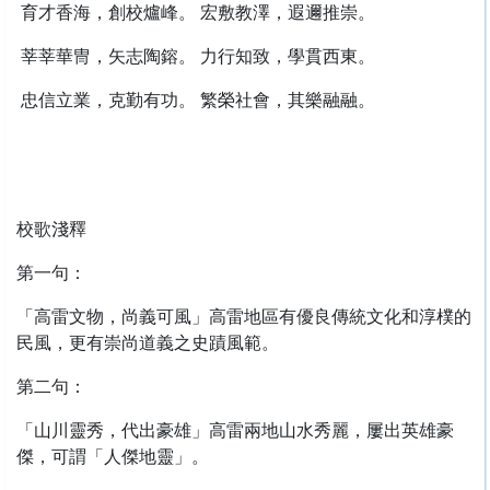
育才香海，創校爐峰。 宏敷教澤，遐邇推崇。
莘莘華冑，矢志陶鎔。 力行知致，學貫西東。
忠信立業，克勤有功。 繁榮社會，其樂融融。
校歌淺釋
第一句：
「高雷文物，尚義可風」高雷地區有優良傳統文化和淳樸的
民風，更有崇尚道義之史蹟風範。
第二句：
「山川靈秀，代出豪雄」高雷兩地山水秀麗，屢出英雄豪
傑，可謂「人傑地靈」。