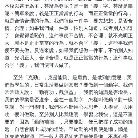
本校以甚麼為主，甚麼為尊呢？是一個「義」字。甚麼是義
呢？簡單來說，義是正正當當的行為；而正正當當的行為，
就是合情合理的行為。我們每做一件事，要先想想，是否合
情、合理；如果我們做一件事，怕別人知道，或者別人知道
了，會覺得羞恥的，這件事便不合情、不合理，就不光明正
大，就不是正正當當的行為，就不合乎「義」，這些事我們
便不要去做。反過來說，如果我們想做一件事，不怕別人知
道，光明正大，合情合理，就是正正當當的行為；這件事就
合乎「義」，我們便可去做了。
至於「克勤」，克是能夠、是肩負、是做到的意思，我
們做學生的，日常生活要做到甚麼？要做到一個勤字。我們
常常聽人說：「勤有功，戲無益」，我們的知識是否增長，
我們的學業是否進步，全在一個勤字。怎樣叫做勤？對一樣
功課，對一門學問，我們在不斷用心去思考、去學習、去用
功，便叫做勤。至於別人比我聰明，學習比我快，這是不重
要的；因為「勤能補拙」，只要能勤，便已把握了成功的鑰
匙，自然會踏上成功的坦途。至於勤的相反便是懶，懶是一
切失敗的根源。而一般人最易犯的毛病便是懶，不專心學