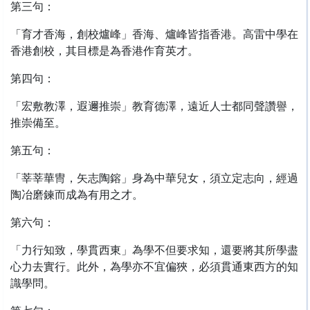
第三句：
「育才香海，創校爐峰」香海、爐峰皆指香港。高雷中學在
香港創校，其目標是為香港作育英才。
第四句：
「宏敷教澤，遐邇推崇」教育德澤，遠近人士都同聲讚譽，
推崇備至。
第五句：
「莘莘華冑，矢志陶鎔」身為中華兒女，須立定志向，經過
陶冶磨鍊而成為有用之才。
第六句：
「力行知致，學貫西東」為學不但要求知，還要將其所學盡
心力去實行。此外，為學亦不宜偏狹，必須貫通東西方的知
識學問。