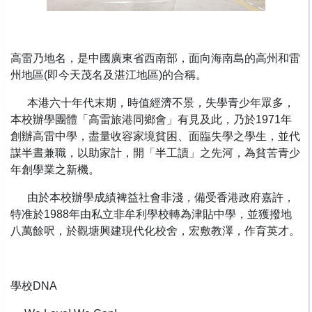
高雷乃地名，是中國廣東省西南部，面向海南島的高州和雷
州地區(即今天茂名及湛江地區)的合稱。
本港六十年代末期，時值經濟不景，失學青少年眾多，
本校辦學團體「高雷旅港同鄉會」有見及此，乃於1971年
創辦高雷中學，盡量收容家境貧困、面臨失學之學生，並代
謀半晝兼職，以助家計，開「半工讀」之先河，為貧苦青少
年創學業之新機。
由於本校辦學成績裨益社會非淺，備受香港政府嘉許，
特准於1988年由私立非牟利學校轉為津貼中學，並獲撥地
八萬餘呎，於觀塘興建現代化校舍，宏敷教澤，作育英才。
學校DNA