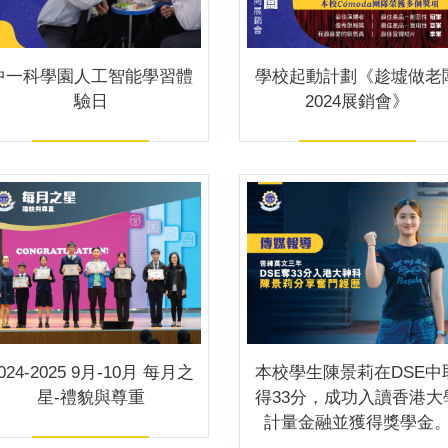
中一科學園人工智能學習體
學校起動計劃《趁墟做老
驗日
2024展銷會》
024-2025 9月-10月 每月之
本校學生陳景莉在DSE中
星-禮貌與尊重
得33分，成功入讀香港大
計量金融並獲得獎學金