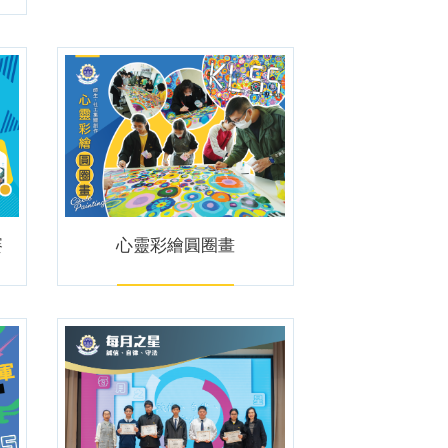
賽
心靈彩繪圓圈畫