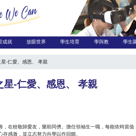
雷成就
放眼世界
學生培育
學與教
學生
每月之星-仁愛、感恩、 孝親
4每月之星-仁愛、感恩、 孝親
善，在校敬師愛友，樂助同儕。擔任領袖生一職，每能依時當值
心存感激，並立志努力向學以作回饋。