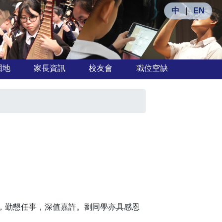
中
|
EN
園地
家長資訊
校友會
職位空缺
，勤懇任事，深值嘉許。劉同學亦具感恩