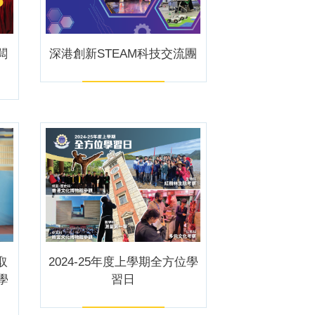
闆
深港創新STEAM科技交流團
取
2024-25年度上學期全方位學
學
習日
。