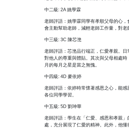
中二級: 2A 姚學霖
老師評語：姚學霖同學有孝順父母的心，
會主動幫助老師，減輕老師工作量，對老
中三級: 3C 陳芯滺
老師評語：芯滺品行端正，仁愛孝親。日
對他人的尊重與體貼。其次與父母相處時
月的每月之星是當之無愧。
中四級: 4D 麥依婷
老師評語：依婷時常懷著感恩之心，能感
各位同學學習。
中五級: 5D 劉珅華
老師評語：學生在「仁愛、感恩和孝親」
處，充分展現了仁愛的精神。此外，他懂