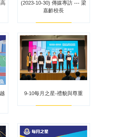
灣高
(2023-10-30) 傳媒專訪 --- 梁
嘉齡校長
界越
9-10每月之星-禮貌與尊重