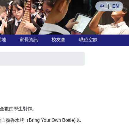
中
|
EN
園地
家長資訊
校友會
職位空缺
，全數由學生製作。
瓶（Bring Your Own Bottle) 以