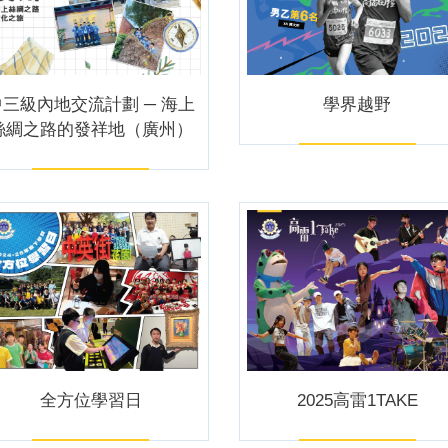
中三級內地交流計劃 ─ 海上
學界越野
絲綢之路的發祥地（廣州）
全方位學習日
2025高雷1TAKE