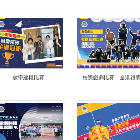
數學建模比賽
校際戲劇比賽｜全港銀