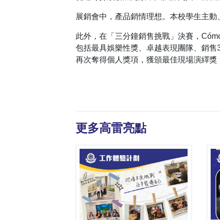
展銷會中，產品銷情理想。本校學生主動
此外，在「三分鐘銷售挑戰」決賽，Cóm
包括最具娛樂性獎、卓越表現團隊、銷售3
再次奪得個人獎項，獲頒最佳現場演繹獎
更多高雷亮點