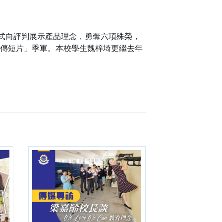
形式向評判展示產品理念，勇奪六項殊榮，
宣傳短片」季軍。本校學生魏梓埼更繼去年