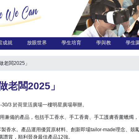
雷成就
放眼世界
學生培育
學與教
學生
老闆2025」
老闆2025」
3-30/3 於荷里活廣場一樓明星廣場舉辦。
觀與實用兼備的產品，包括手工香水、手工香膏、手工護膚香薰蠟燭
屬客製香水。產品運用優質原材料、創新即場tailor-made理念、鼓勵自攜香水
構讚賞，順利晉身最佳產品12強。