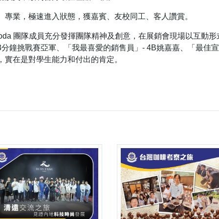
、專業，極速進入狀態，獲嘉賓、友校同工、客人讚賞。
oda 團隊成員充分發揮團隊精神及創意，在展銷會現場以互動
分鐘挑戰賽亞軍、「我最喜愛的銷售員」- 4B姚嘉嘉、「最佳
，實在是對學生能力和付出的肯定。