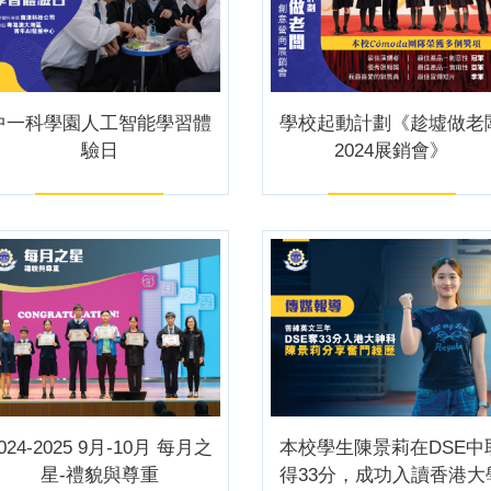
中一科學園人工智能學習體
學校起動計劃《趁墟做老
驗日
2024展銷會》
024-2025 9月-10月 每月之
本校學生陳景莉在DSE中
星-禮貌與尊重
得33分，成功入讀香港大