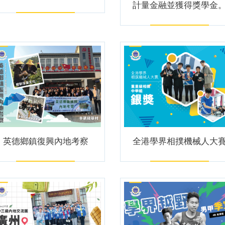
計量金融並獲得獎學金
英德鄉鎮復興內地考察
全港學界相撲機械人大