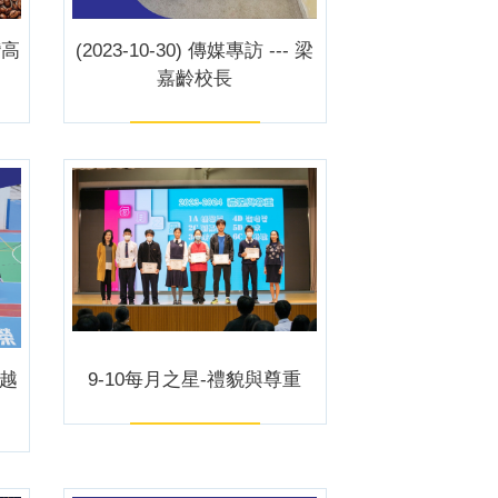
灣高
(2023-10-30) 傳媒專訪 --- 梁
嘉齡校長
界越
9-10每月之星-禮貌與尊重