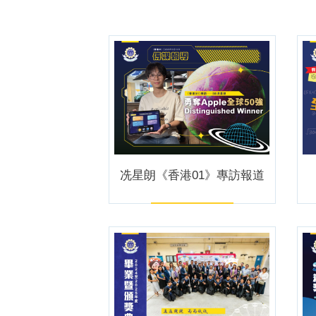
冼星朗《香港01》專訪報道