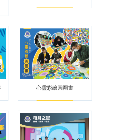
。
賽
心靈彩繪圓圈畫