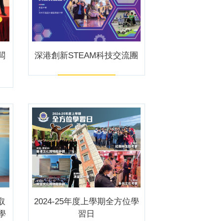
闆
深港創新STEAM科技交流團
取
2024-25年度上學期全方位學
學
習日