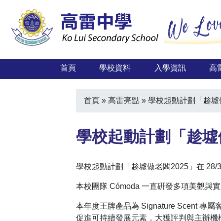
首頁
學校資料
入學資訊
高
首頁
»
高雷亮點
»
學校起動計劃「趁墟做
學校起動計劃「趁墟做
學校起動計劃「趁墟做老闆2025」在 28/
本校團隊 Cómoda 一直硏發多項美
本年度王牌產品為 Signature Scent 專
促進可持續發展元素，大獲評判與主辦機