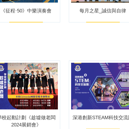
《征程·50》中樂演奏會
每月之星_誠信與自律
學校起動計劃《趁墟做老闆
深港創新STEAM科技交流
2024展銷會》