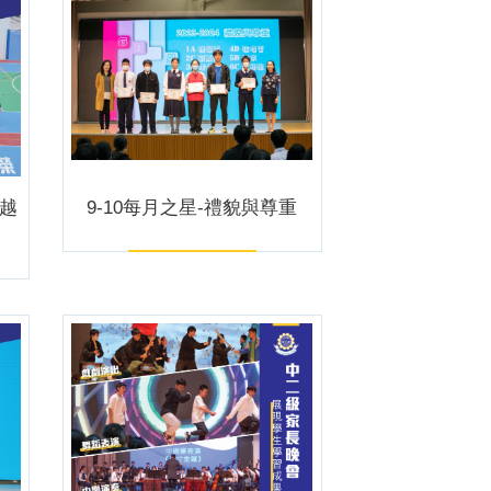
界越
9-10每月之星-禮貌與尊重