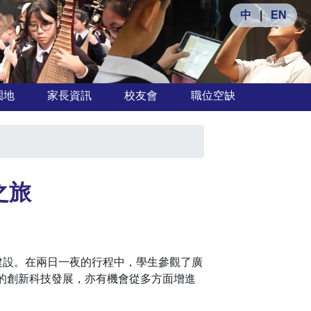
中
|
EN
園地
家長資訊
校友會
職位空缺
之旅
市建設。在兩日一夜的行程中，學生參觀了廣
的創新科技發展，亦有機會從多方面增進