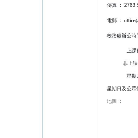
傳真 ： 2763 
電郵 ：
office
校務處辦公時
上課日： 上午
非上課日： 上
星期六： 上午
星期日及公眾
地圖 ：