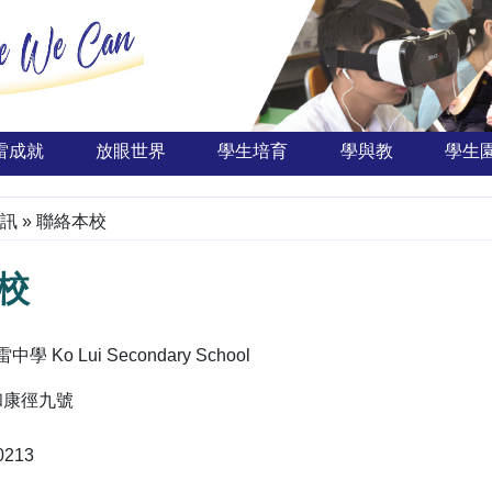
雷成就
放眼世界
學生培育
學與教
學生
訊
»
聯絡本校
校
Ko Lui Secondary School
和康徑九號
0213