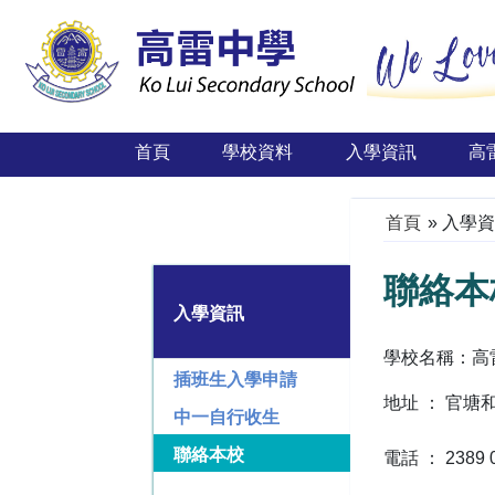
首頁
學校資料
入學資訊
高
首頁
»
入學資
聯絡本
入學資訊
學校名稱：高雷中學 
插班生入學申請
地址 ： 官塘
中一自行收生
聯絡本校
電話 ： 2389 