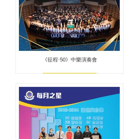
《征程·50》中樂演奏會