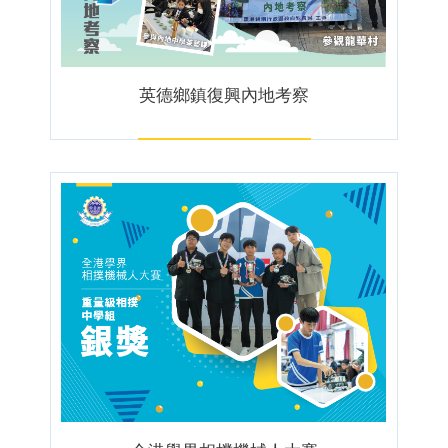
英德鄉鎮復興內地考察