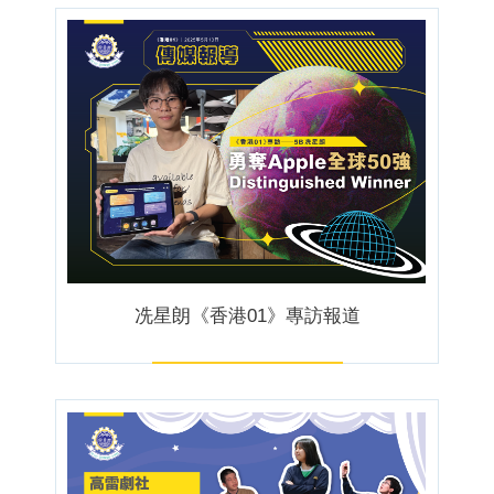
冼星朗《香港01》專訪報道