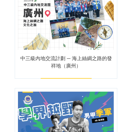
中三級內地交流計劃 ─ 海上絲綢之路的發
祥地（廣州）