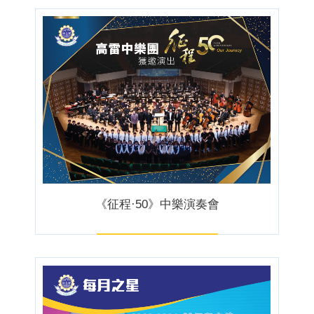
《征程·50》中樂演奏會