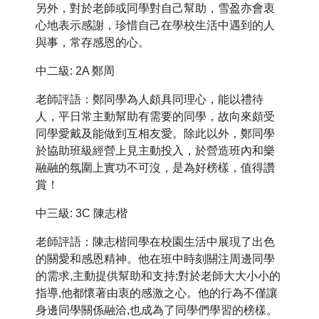
另外，對於老師或同學對自己幫助，雪盈亦會衷
心地表示感謝，珍惜自己在學校生活中遇到的人
與事，常存感恩的心。
中二級: 2A 鄭周
老師評語：鄭同學為人頗具同理心，能以禮待
人，平日常主動幫助有需要的同學，故向來頗受
同學愛戴及能做到互相友愛。除此以外，鄭同學
於協助班級經營上見主動投入，於營造班內和樂
融融的氛圍上實功不可沒，是為好榜樣，值得讚
賞！
中三級: 3C 陳志楷
老師評語：陳志楷同學在校園生活中展現了出色
的關愛和感恩精神。他在班中時刻關注周邊同學
的需求,主動提供幫助和支持;對於老師大大小小的
指導,他都懷著由衷的感激之心。他的行為不僅讓
身邊同學關係融洽,也成為了同學們學習的榜樣。