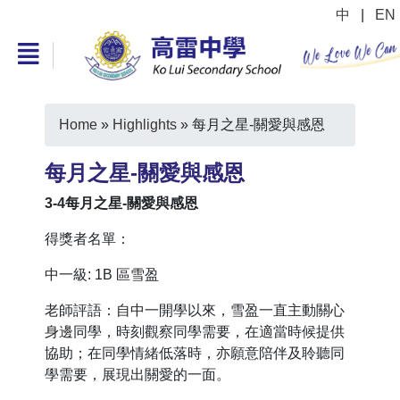
中
|
EN
Home
»
Highlights
»
每月之星-關愛與感恩
每月之星-關愛與感恩
3-4
每月之星-關愛與感恩
得獎者名單：
中一級: 1B 區雪盈
老師評語：自中一開學以來，雪盈一直主動關心
身邊同學，時刻觀察同學需要，在適當時候提供
協助；在同學情緒低落時，亦願意陪伴及聆聽同
學需要，展現出關愛的一面。