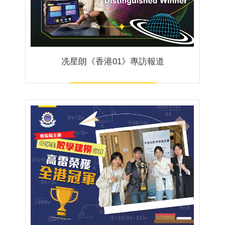
冼星朗《香港01》專訪報道