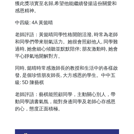
獲此獎項實至名歸,希望他能繼續發揚這份關愛和
感恩精神。
中四級: 4A 黃懿晴
老師評語：黃懿晴同學性格開朗活潑, 時常為老師
和同學們帶來朝氣活力。她很會照顧他人, 同學難
過時, 她會細心傾聽並默默陪伴; 朋友激動時, 她會
平心靜氣地開解對方。
同時, 懿晴時常感激師長的教授和生活中的各樣啟
發, 是個珍惜朋友師長, 大方感恩的學生。中中五
級: 5D 陳藝棋
老師評語：藝棋能照顧同學，主動關心別人，帶
動同學讀書氣氛，能對身邊同學及老師心存感恩
的心，態度正面積極。