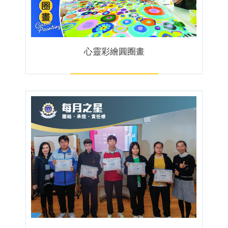
心靈彩繪圓圈畫