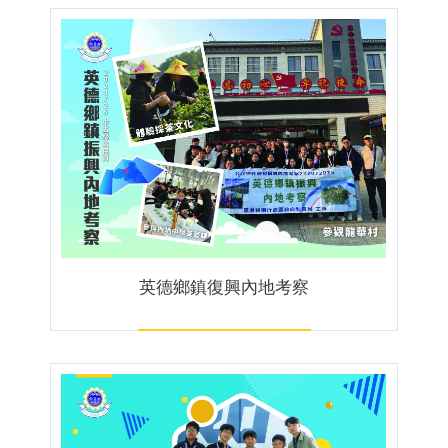
英德鄉鎮復興內地考察