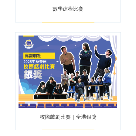
數學建模比賽
校際戲劇比賽｜全港銀獎