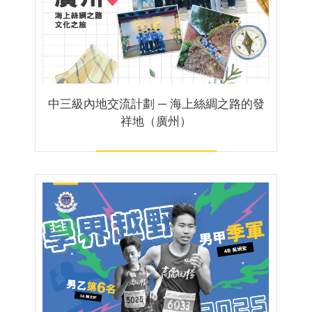
中三級內地交流計劃 ─ 海上絲綢之路的發
祥地（廣州）