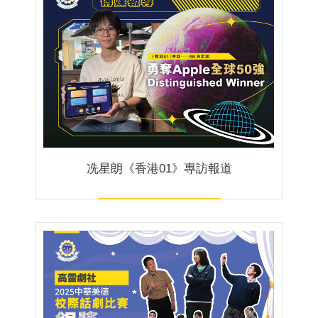
冼星朗《香港01》專訪報道