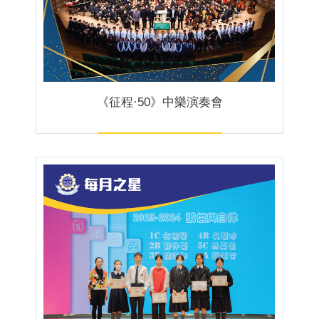
《征程·50》中樂演奏會