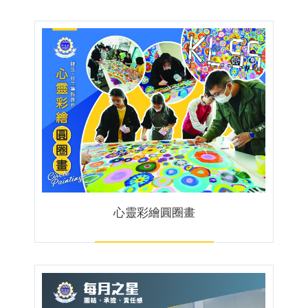
心靈彩繪圓圈畫