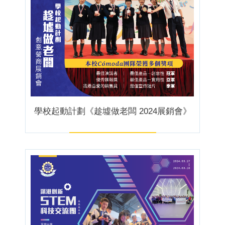
學校起動計劃《趁墟做老闆 2024展銷會》