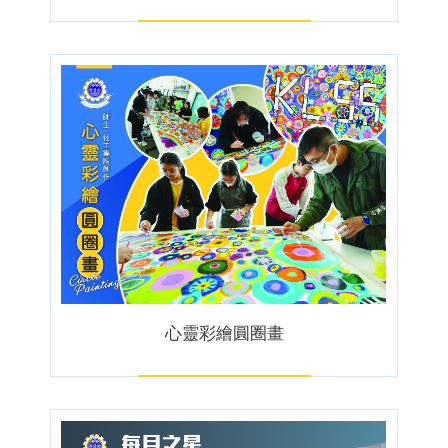
心靈彩繪圓圈畫