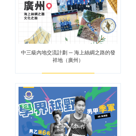
中三級內地交流計劃 ─ 海上絲綢之路的發
祥地（廣州）