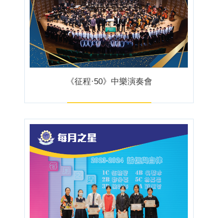
《征程·50》中樂演奏會