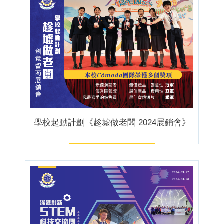
學校起動計劃《趁墟做老闆 2024展銷會》