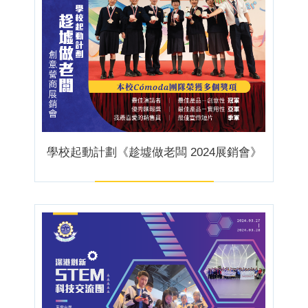
學校起動計劃《趁墟做老闆 2024展銷會》