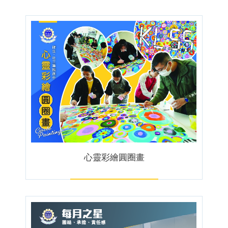
心靈彩繪圓圈畫