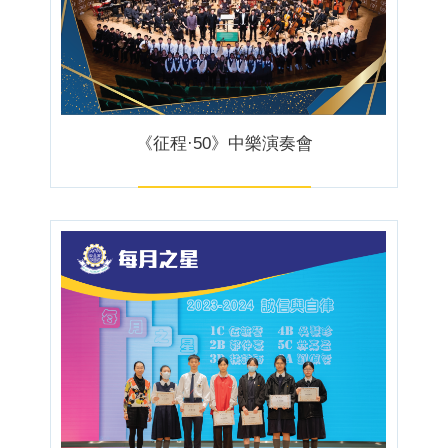
《征程·50》中樂演奏會