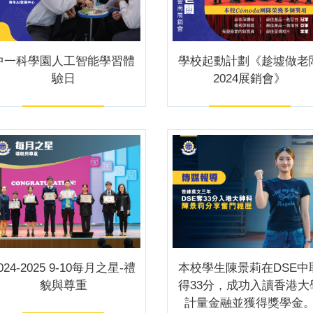
中一科學園人工智能學習體
學校起動計劃《趁墟做老
驗日
2024展銷會》
024-2025 9-10每月之星-禮
本校學生陳景莉在DSE中
貌與尊重
得33分，成功入讀香港大
計量金融並獲得獎學金