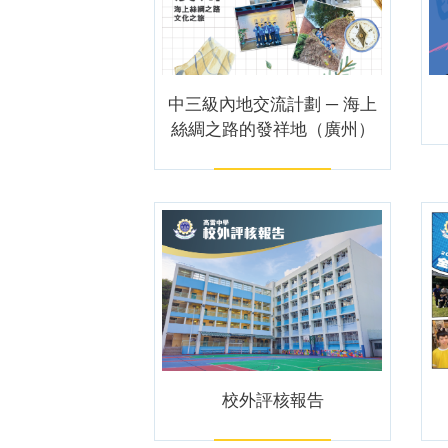
中三級內地交流計劃 ─ 海上
絲綢之路的發祥地（廣州）
校外評核報告