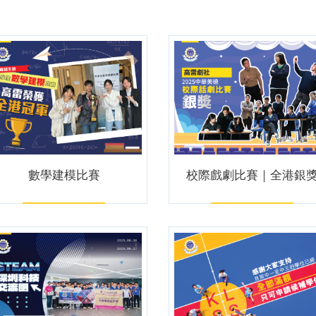
數學建模比賽
校際戲劇比賽｜全港銀