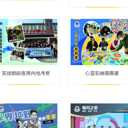
英德鄉鎮復興內地考察
心靈彩繪圓圈畫