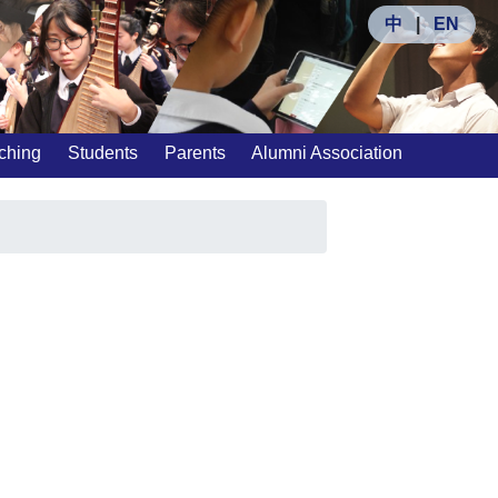
中
|
EN
ching
Students
Parents
Alumni Association