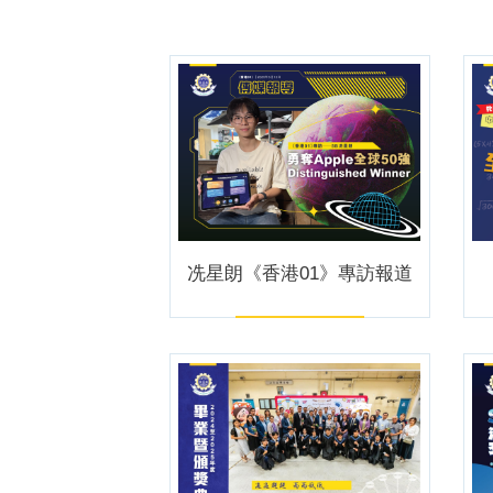
冼星朗《香港01》專訪報道