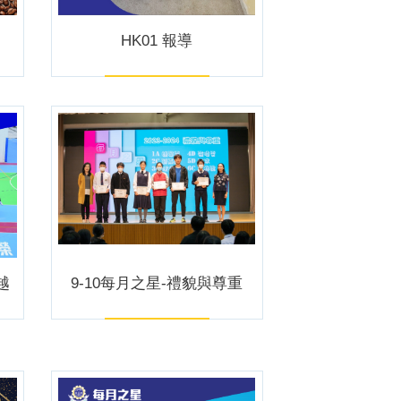
HK01 報導
越
9-10每月之星-禮貌與尊重