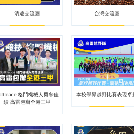
清遠交流團
台灣交流團
attleace 格鬥機械人勇奪佳
本校學界越野比賽表現卓
績 高雷包辦全港三甲