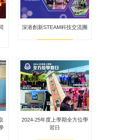
闆
深港創新STEAM科技交流團
取
2024-25年度上學期全方位學
學
習日
。