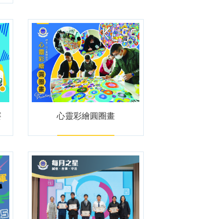
賽
心靈彩繪圓圈畫