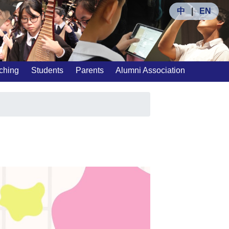
中
|
EN
ching
Students
Parents
Alumni Association