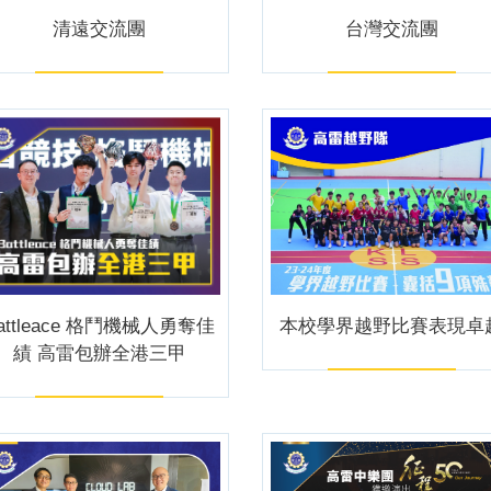
清遠交流團
台灣交流團
attleace 格鬥機械人勇奪佳
本校學界越野比賽表現卓
績 高雷包辦全港三甲