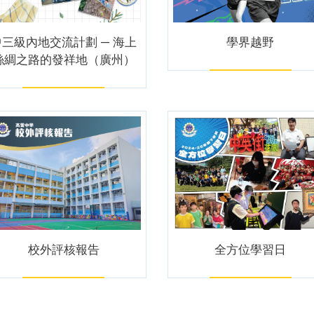
中三級內地交流計劃 ─ 海上
學界越野
絲綢之路的發祥地（廣州）
校外評核報告
全方位學習日