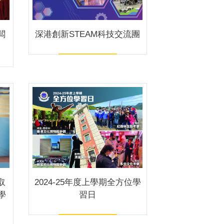
闆
深港創新STEAM科技交流團
取
2024-25年度上學期全方位學
學
習日
。