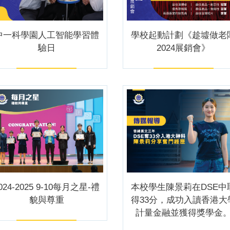
中一科學園人工智能學習體
學校起動計劃《趁墟做老
驗日
2024展銷會》
024-2025 9-10每月之星-禮
本校學生陳景莉在DSE中
貌與尊重
得33分，成功入讀香港大
計量金融並獲得獎學金