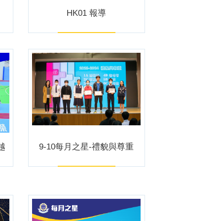
HK01 報導
越
9-10每月之星-禮貌與尊重