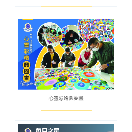
心靈彩繪圓圈畫