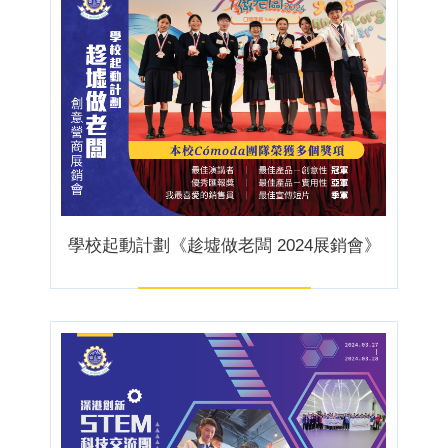
學校起動計劃《趁墟做老闆 2024展銷會》