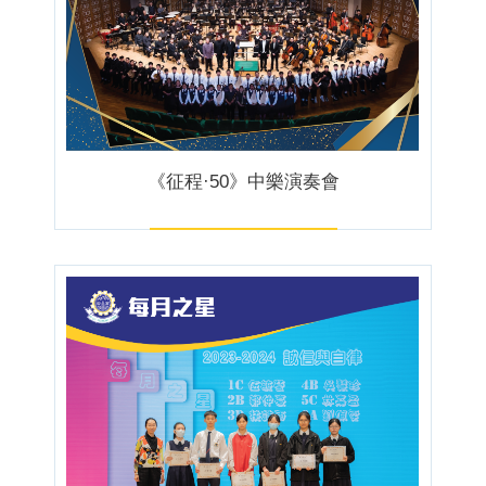
《征程·50》中樂演奏會