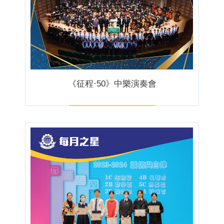
《征程·50》中樂演奏會