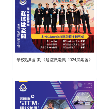
學校起動計劃《趁墟做老闆 2024展銷會》