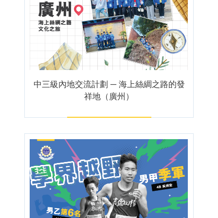
中三級內地交流計劃 ─ 海上絲綢之路的發
祥地（廣州）