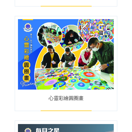
心靈彩繪圓圈畫