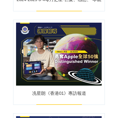
冼星朗《香港01》專訪報道