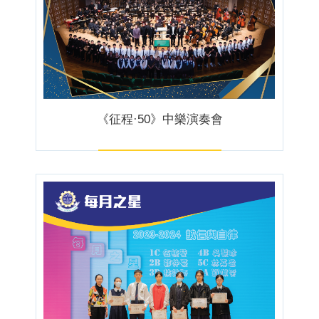
《征程·50》中樂演奏會