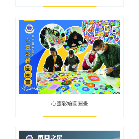
心靈彩繪圓圈畫