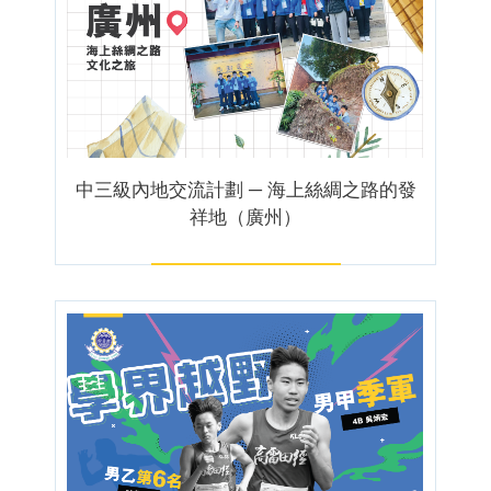
中三級內地交流計劃 ─ 海上絲綢之路的發
祥地（廣州）