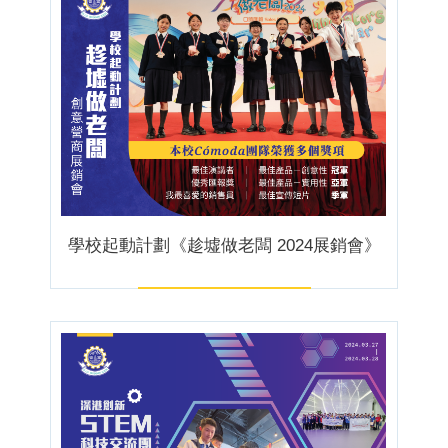
學校起動計劃《趁墟做老闆 2024展銷會》