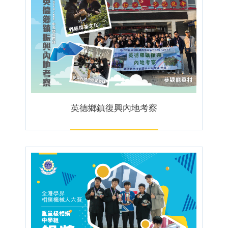
英德鄉鎮復興內地考察