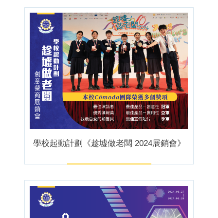
學校起動計劃《趁墟做老闆 2024展銷會》