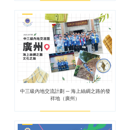
中三級內地交流計劃 ─ 海上絲綢之路的發
祥地（廣州）