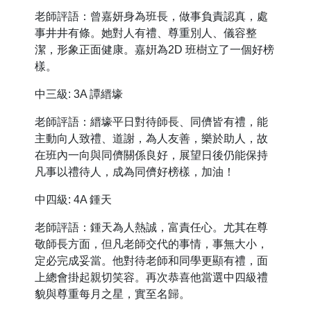
老師評語：曾嘉妍身為班長，做事負責認真，處
事井井有條。她對人有禮、尊重別人、儀容整
潔，形象正面健康。嘉姸為2D 班樹立了一個好榜
樣。
中三級: 3A 譚縉壕
老師評語：縉壕平日對待師長、同儕皆有禮，能
主動向人致禮、道謝，為人友善，樂於助人，故
在班內一向與同儕關係良好，展望日後仍能保持
凡事以禮待人，成為同儕好榜樣，加油！
中四級: 4A 鍾天
老師評語：鍾天為人熱誠，富責任心。尤其在尊
敬師長方面，但凡老師交代的事情，事無大小，
定必完成妥當。他對待老師和同學更顯有禮，面
上總會掛起親切笑容。再次恭喜他當選中四級禮
貌與尊重每月之星，實至名歸。