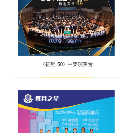
《征程·50》中樂演奏會