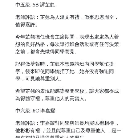
中五級: 5B 譚芷翹
老師評語：芷翹為人溫文有禮，做事思慮周全，
值得嘉許。
今年芷翹擔任班會主席期間，表現出處處為人着
想的良好品格，每次舉行班會活動或有任何決策
之前，都會先徵得同學意見。
記得做壁報時，芷翹本想邀請班內同學幫忙提
字，後來即使同學婉拒了她，她亦沒有強迫同
學，可見她尊重別人。
希望芷翹的表現能感染整間學校，讓大家都得成
為得體守禮，尊重他人的高雷人。
中六級: 6C 李嘉耀
老師評語：李嘉耀對同學與師長均能以禮相待 ，
他彬彬有禮 ，並且能尊重自己及尊重他人 ，是一
個有禮貌及懂得尊重他人的學生。