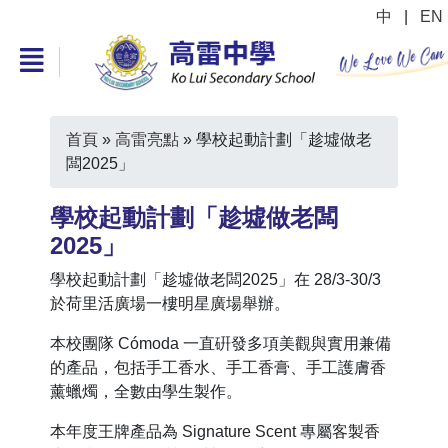
中
|
EN
首頁
»
高雷亮點
»
學校起動計劃「趁墟做老
闆2025」
學校起動計劃「趁墟做老闆
2025」
學校起動計劃「趁墟做老闆2025」在 28/3-30/3
於荷里活廣場一樓明星廣場舉辦。
本校團隊 Cómoda 一直硏發多項美觀與實用兼備
的產品，包括手工香水、手工香膏、手工護膚香
薰蠟燭，全數由學生製作。
本年度王牌產品為 Signature Scent 專屬客製香