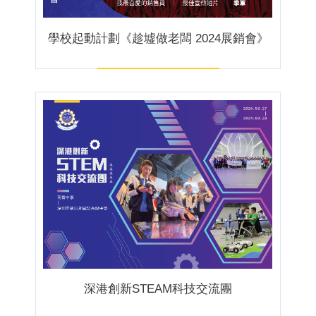
學校起動計劃《趁墟做老闆 2024展銷會》
深港創新STEAM科技交流團