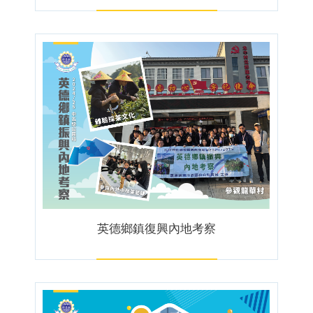
英德鄉鎮復興內地考察