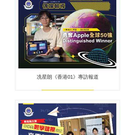
冼星朗《香港01》專訪報道