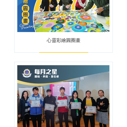
心靈彩繪圓圈畫