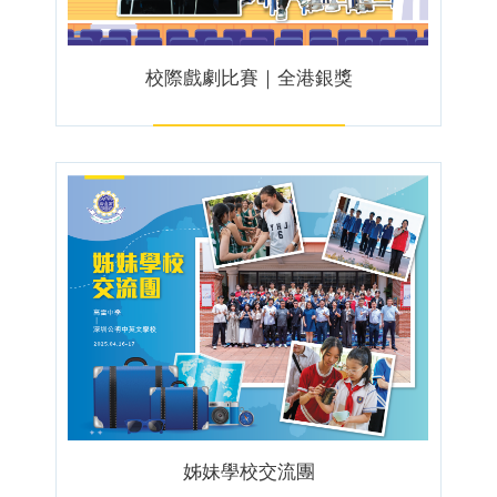
校際戲劇比賽｜全港銀獎
姊妹學校交流團