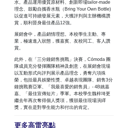
水。產品運用優質原材料、創新即場tailor-made
理念、鼓勵自攜香水瓶（Bring Your Own Bottle)
以促進可持續發展元素，大獲評判與主辦機構讚
賞，順利晉身最佳產品12強。
展銷會中，產品銷情理想。本校學生主動、專
業，極速進入狀態，獲嘉賓、友校同工、客人讚
賞。
此外，在「三分鐘銷售挑戰」決賽，Cómoda 團
隊成員充分發揮團隊精神及創意，在展銷會現場
以互動形式向評判展示產品理念，勇奪六項殊
榮，包括最具娛樂性獎、卓越表現團隊、銷售3分
鐘挑戰賽亞軍、「我最喜愛的銷售員」- 4B姚嘉
嘉、「最佳宣傳短片」季軍。本校學生魏梓埼更
繼去年再次奪得個人獎項，獲頒最佳現場演繹
獎，實在是對學生能力和付出的肯定。
更多高雷亮點