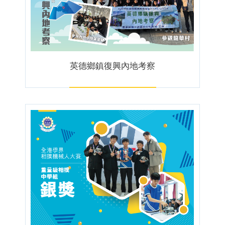
英德鄉鎮復興內地考察