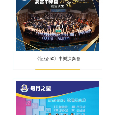
《征程·50》中樂演奏會