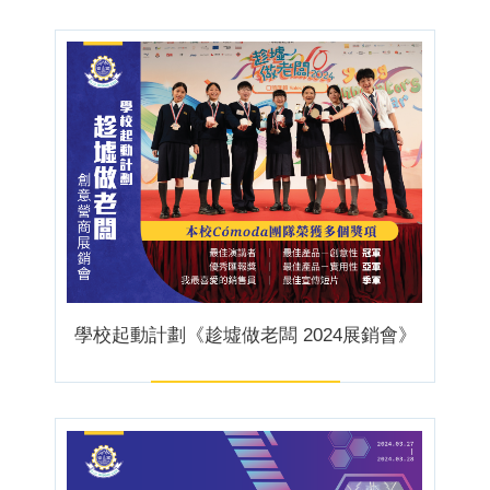
學校起動計劃《趁墟做老闆 2024展銷會》