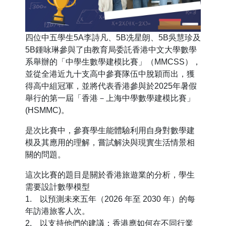
四位中五學生5A李詩凡、5B冼星朗、5B吳慧珍及
5B鍾咏琳參與了由教育局委託香港中文大學數學
系舉辦的「中學生數學建模比賽」（MMCSS），
並從全港近九十支高中參賽隊伍中脫穎而出，獲
得高中組冠軍，並將代表香港參與於2025年暑假
舉行的第一屆「香港－上海中學數學建模比賽」
(HSMMC)。
是次比賽中，參賽學生能體驗利用自身對數學建
模及其應用的理解，嘗試解決與現實生活情景相
關的問題。
這次比賽的題目是關於香港旅遊業的分析，學生
需要設計數學模型
1. 以預測未來五年（2026 年至 2030 年）的每
年訪港旅客人次。
2. 以支持他們的建議：香港應如何在不同行業