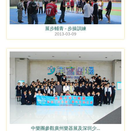
展步輔青 - 步操訓練
2013-03-09
中樂團參觀廣州樂器展及深圳少...