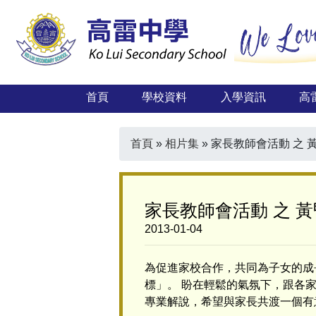
首頁
學校資料
入學資訊
高
首頁
»
相片集
»
家長教師會活動 之 
家長教師會活動 之 
2013-01-04
為促進家校合作，共同為子女的成
標」。 盼在輕鬆的氣氛下，跟各
專業解說，希望與家長共渡一個有