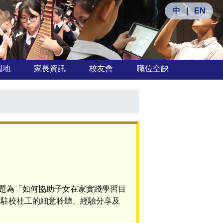
中
|
EN
園地
家長資訊
校友會
職位空缺
題為「如何協助子女在家實踐學習目
及駐校社工的細意聆聽、經驗分享及