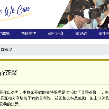
雷成就
放眼世界
學生培育
學與教
學生
黃昏茶聚
黃昏茶聚
長作出努力，本校家長教師會特舉辦是次活動「黃昏茶聚」，主
家長互相分享培養子女的苦與樂，並互相支持及鼓勵，加上老師
意義的短聚。