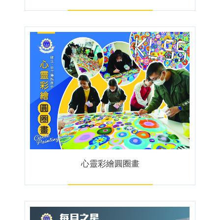
心靈彩繪圓圈畫