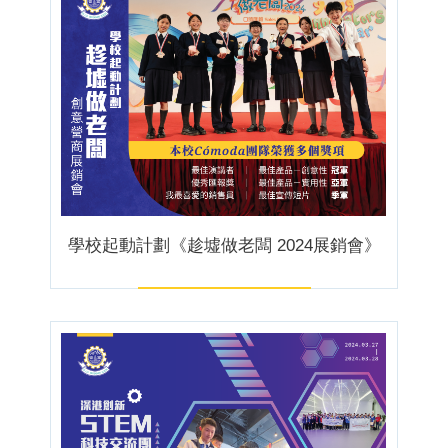
學校起動計劃《趁墟做老闆 2024展銷會》