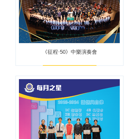
《征程·50》中樂演奏會