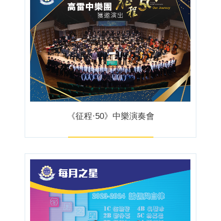
《征程·50》中樂演奏會