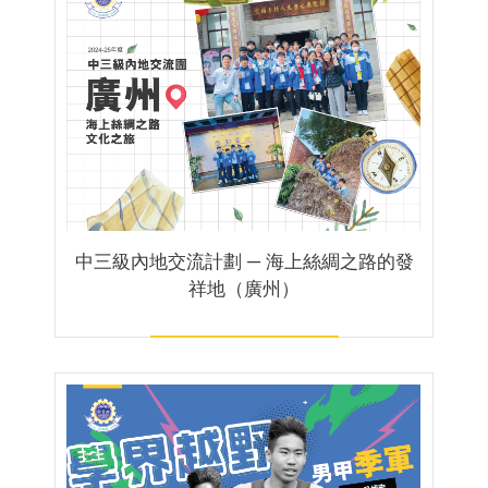
中三級內地交流計劃 ─ 海上絲綢之路的發
祥地（廣州）