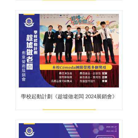
學校起動計劃《趁墟做老闆 2024展銷會》