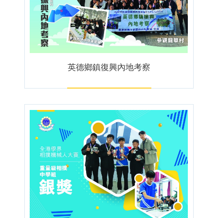
英德鄉鎮復興內地考察