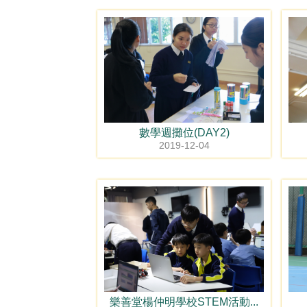
數學週攤位(DAY2)
2019-12-04
樂善堂楊仲明學校STEM活動...