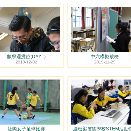
數學週攤位(DAY1)
中六模擬放榜
2019-12-02
2019-11-29
社際女子足球比賽
迦密梁省德學校STEM活動體.