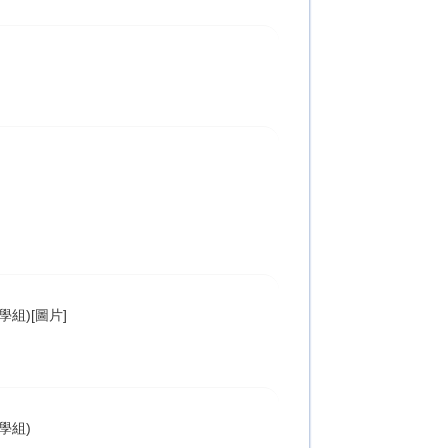
組)[圖片]
學組)