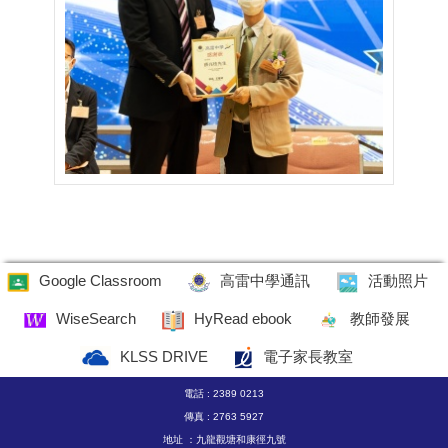
Google Classroom
高雷中學通訊
活動照片
WiseSearch
HyRead ebook
教師發展
KLSS DRIVE
電子家長教室
電話 : 2389 0213
傳真 : 2763 5927
地址 ：九龍觀塘和康徑九號