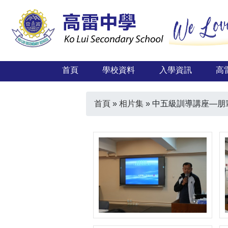
首頁
學校資料
入學資訊
高
首頁
»
相片集
»
中五級訓導講座—朋