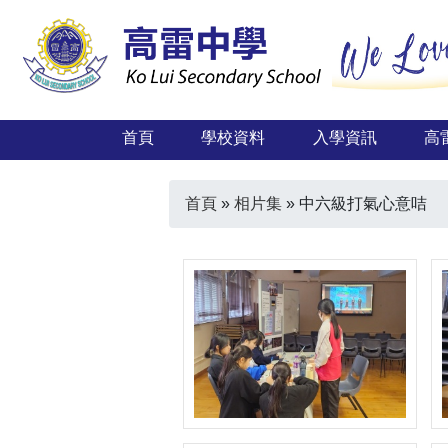
首頁
學校資料
入學資訊
高
首頁
»
相片集
»
中六級打氣心意咭