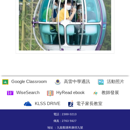
Google Classroom
高雷中學通訊
活動照片
WiseSearch
HyRead ebook
教師發展
KLSS DRIVE
電子家長教室
電話 : 2389 0213
傳真 : 2763 5927
地址 ：九龍觀塘和康徑九號