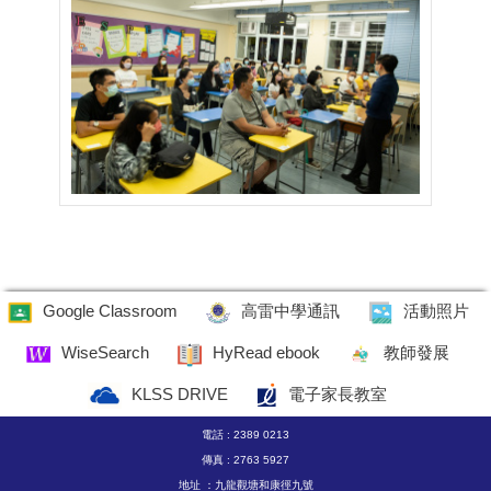
Google Classroom
高雷中學通訊
活動照片
WiseSearch
HyRead ebook
教師發展
KLSS DRIVE
電子家長教室
電話 : 2389 0213
傳真 : 2763 5927
地址 ：九龍觀塘和康徑九號