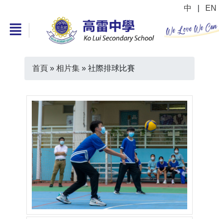
中
|
EN
首頁
»
相片集
»
社際排球比賽