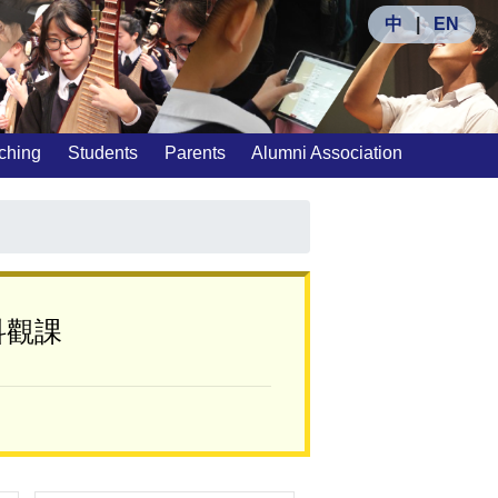
中
|
EN
ching
Students
Parents
Alumni Association
科觀課