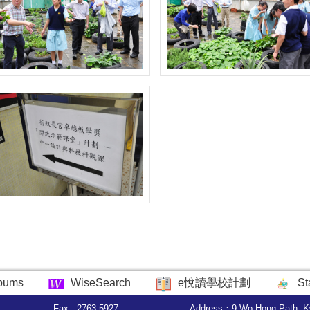
bums
WiseSearch
e悅讀學校計劃
St
Fax : 2763 5927
Address：9 Wo Hong Path, K