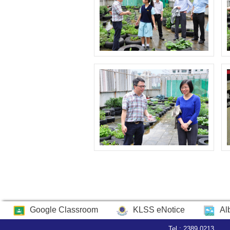
Google Classroom
KLSS eNotice
Al
Tel : 2389 0213