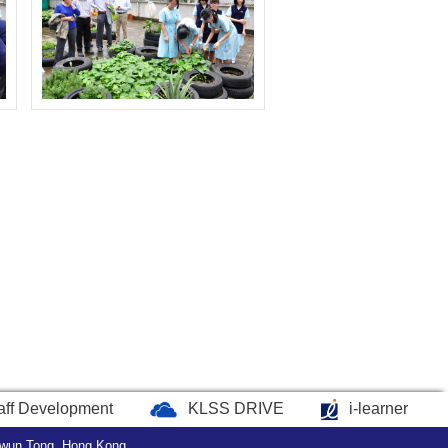
aff Development
KLSS DRIVE
i-learner
wun Tong, Hong Kong