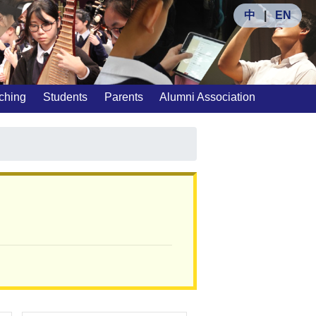
中
|
EN
ching
Students
Parents
Alumni Association