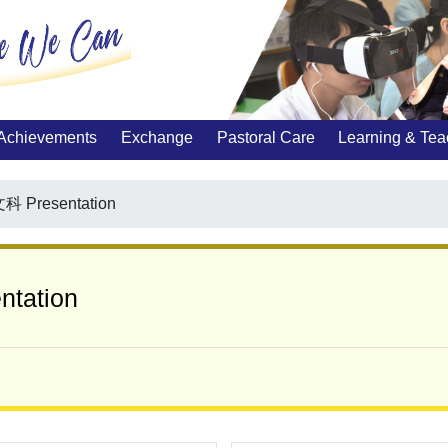
Achievements
Exchange
Pastoral Care
Learning & Tea
 Presentation
tation