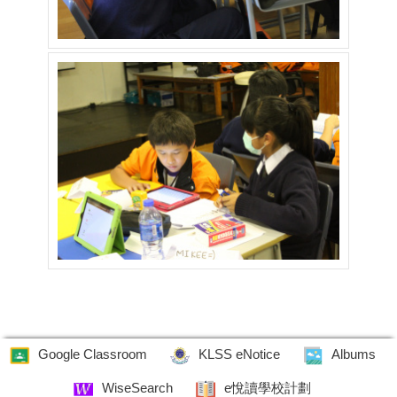
Google Classroom
KLSS eNotice
Albums
WiseSearch
e悅讀學校計劃