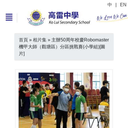
中
|
EN
首頁
»
相片集
»
主辦50周年校慶Robomaster
機甲大師（觀塘區）分區挑戰賽(小學組)[圖
片]