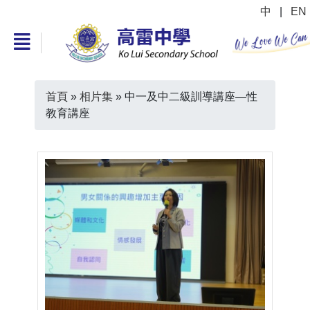
中
|
EN
首頁
»
相片集
»
中一及中二級訓導講座—性
教育講座