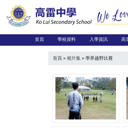
首頁
學校資料
入學資訊
高
首頁
»
相片集
»
學界越野比賽