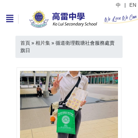
中
|
EN
首頁
»
相片集
»
循道衛理觀塘社會服務處賣
旗日