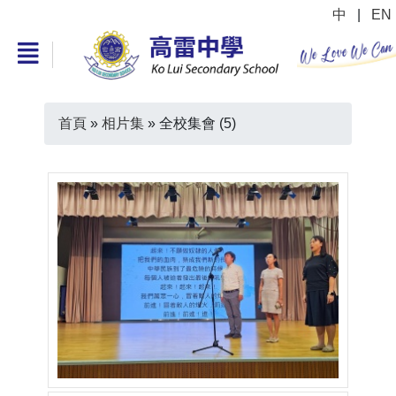
中
|
EN
首頁
»
相片集
»
全校集會 (5)