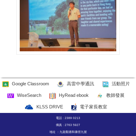
Google Classroom
高雷中學通訊
活動照片
WiseSearch
HyRead ebook
教師發展
KLSS DRIVE
電子家長教室
電話 : 2389 0213
傳真 : 2763 5927
地址 ：九龍觀塘和康徑九號