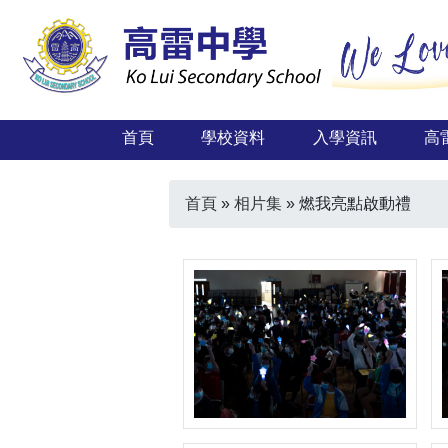
首頁
學校資料
入學資訊
高
首頁
»
相片集
»
燃我亮點啟動禮