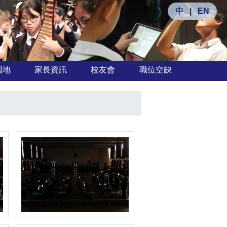
中
|
EN
園地
家長資訊
校友會
職位空缺